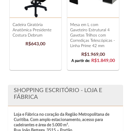
Cadeira Giratória
Mesa em L com
M
Anatômica Presidente
Gaveteiro Estrutural 4
G
Costura Debrum
Gavetas Trilhos com
G
Corrediças Telescópicas -
m
R$643,00
Linha Prime 42 mm
R$1.969,00
A
R$1.849,00
A partir de:
SHOPPING ESCRITÓRIO - LOJA E
FÁBRICA
Loja e Fábrica no coração da Região Metropolitana de
Curitiba. Com amplo estacionamento, acesso para
cadeirantes e área de 5.000 m².
Rua João Bettega, 3515 – Portão