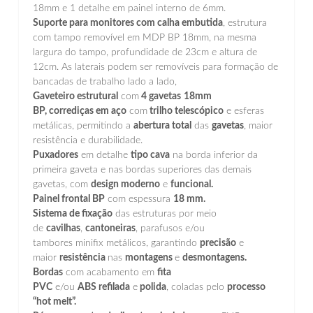
18mm e 1 detalhe em painel interno de 6mm.
Suporte para monitores com calha embutida
, estrutura
com tampo removível em MDP BP 18mm, na mesma
largura do tampo, profundidade de 23cm e altura de
12cm. As laterais podem ser removíveis para formação de
bancadas de trabalho lado a lado,
Gaveteiro estrutural
com
4 gavetas
18mm
BP, corrediças em aço
com
trilho telescópico
e esferas
metálicas, permitindo a
abertura total
das
gavetas
, maior
resistência e durabilidade.
Puxadores
em detalhe
tipo cava
na borda inferior da
primeira gaveta e nas bordas superiores das demais
gavetas, com
design moderno
e
funcional.
Painel frontal BP
com espessura
18 mm.
Sistema de fixação
das estruturas por meio
de
cavilhas
,
cantoneiras
, parafusos e/ou
tambores minifix metálicos, garantindo
precisão
e
maior
resistência
nas
montagens
e
desmontagens.
Bordas
com acabamento em
fita
PVC
e/ou
ABS refilada
e
polida
, coladas pelo
processo
“hot melt”.