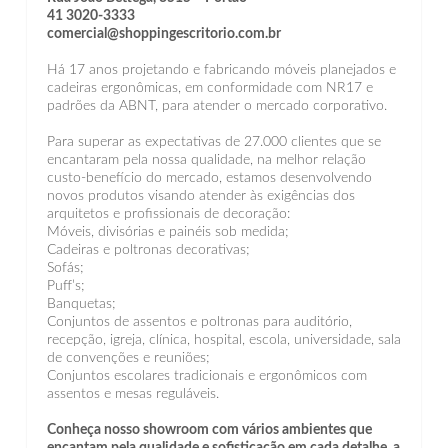
41 3020-3333
comercial@shoppingescritorio.com.br
Há 17 anos projetando e fabricando móveis planejados e
cadeiras ergonômicas, em conformidade com NR17 e
padrões da ABNT, para atender o mercado corporativo.
Para superar as expectativas de 27.000 clientes que se
encantaram pela nossa qualidade, na melhor relação
custo-benefício do mercado, estamos desenvolvendo
novos produtos visando atender às exigências dos
arquitetos e profissionais de decoração:
Móveis, divisórias e painéis sob medida;
Cadeiras e poltronas decorativas;
Sofás;
Puff’s;
Banquetas;
Conjuntos de assentos e poltronas para auditório,
recepção, igreja, clínica, hospital, escola, universidade, sala
de convenções e reuniões;
Conjuntos escolares tradicionais e ergonômicos com
assentos e mesas reguláveis.
Conheça nosso showroom com vários ambientes que
encantam pela qualidade e sofisticação em cada detalhe, a