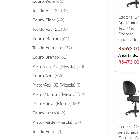
Couro Bege
(61)
Tecido Azul 24
(39)
Cadeira Gir
Couro Cinza
(62)
Anatômica 
Tela Mesh
Tecido Azul 21
(39)
Encosto
Couro Marrom
(61)
Quadrado
Tecido Vermelho
(39)
R$593,0
A partir de:
Couro Branco
(62)
R$473,0
Preto/Azul 40 (Mescla)
(38)
Couro Azul
(62)
Preto/Azul 30 (Mescla)
(5)
Preto/Marrom (Mescla)
(39)
Preto/Cinza (Mescla)
(39)
Couro Laranja
(2)
Preto/Verde (Mescla)
(39)
Cadeira Gir
Tecido Verde
(1)
Anatômica
Gerente G