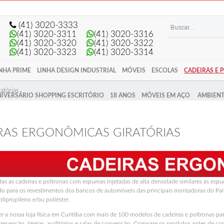
nta
Minha lista de presentes
Meu Carrinho
Entrar
(41) 3020-3333
(41) 3020-3311
(41) 3020-3316
(41) 3020-3320
(41) 3020-3322
(41) 3020-3323
(41) 3020-3314
NHA PRIME
LINHA DESIGN INDUSTRIAL
MÓVEIS
ESCOLAS
CADEIRAS E 
atórias
IVERSÁRIO SHOPPING ESCRITÓRIO
18 ANOS
MÓVEIS EM AÇO
AMBIENT
Linha 
Móvei
RAS ERGONÔMICAS GIRATÓRIAS
ras Ergonômicas Giratórias
Cadeiras Fixas
as Diretor / Presidente
Cadeiras Secretária / Executiva /
Gerente
as Secretária / Executiva /
as as cadeiras e poltronas com espumas injetadas de alta densidade similares às e
te
Cadeiras Diretor
o para os revestimentos dos bancos de automóveis das principais montadoras do País
olipropileno e/ou poliéster.
ras Encosto Tela
Cadeiras Empilháveis
 a nossa loja física em Curitiba com mais de 100 modelos de cadeiras e poltronas para e
ras Caixa
Cadeiras Polipropileno
 recepção, Igrejas, auditórios e salas de convenção. Compare os produtos antes de com