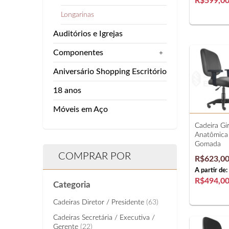
R$599,0
Longarinas
Auditórios e Igrejas
Componentes
+
Aniversário Shopping Escritório
18 anos
Móveis em Aço
Cadeira Gir
Anatômica 
Gomada
COMPRAR POR
R$623,0
A partir de:
R$494,0
Categoria
Cadeiras Diretor / Presidente
(63)
Cadeiras Secretária / Executiva /
Gerente
(22)