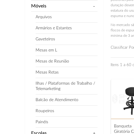
Ilhas / Plataformas de Trabalho / Telemarketing
duração devem 
Móveis
-
Cadei
estatura do us
Balcão de Atendimento
espuma e nunc
Arquivos
No mercado são
Roupeiros
Armários e Estantes
flocos de espu
mínima de 3 a
Gaveteiros
Painéis
Classificar Po
Mesas em L
Banquetas
Longa
Mesas de Reunião
Itens 1 a 60 
Mesas Retas
Ilhas / Plataformas de Trabalho /
Telemarketing
Balcão de Atendimento
Roupeiros
Painéis
Banqueta
Giratória C
Escolas
+