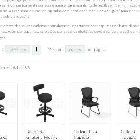
ser ergonomicamente corretas e apresentar mecanismo de regulagem de inclinação e a
ras Gamer
Cadeiras para Recepção de Escrit
uário. As espumas devem ser injetadas com densidade média de 45 Kg/m³ para que o 
a sobre a madeira.
 oferecidas muitas cadeiras normalmente importadas, com espumas de baixa densidad
mas. Além das espumas, os pistões das cadeiras giratórias devem ser de classe 3 ou 4
nos.
r :
Mostrar :
por página
Nome
60
rinas
de um total de 96
Banqueta
Cadeira Fixa
Cadeira F
aixa
Giratória Mocho
Trapézio
Trapézio