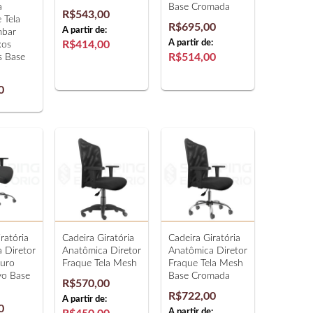
a
Base Cromada
R$543,00
 Tela
R$695,00
A partir de:
mbar
A partir de:
R$414,00
xos
R$514,00
s Base
0
ratória
Cadeira Giratória
Cadeira Giratória
 Diretor
Anatômica Diretor
Anatômica Diretor
ouro
Fraque Tela Mesh
Fraque Tela Mesh
vo Base
Base Cromada
R$570,00
R$722,00
A partir de:
0
A partir de: