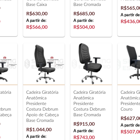
Base Caixa
Base Cromada
0
R$565,0
R$630,00
R$685,00
A partir de
A partir de:
A partir de:
0
R$436,0
R$566,00
R$504,00
atória
Cadeira Giratória
Cadeira Giratória
Cadeira Gi
Anatômica
Anatômica
Anatômic
Presidente
Presidente
Presidente
ebrum
Costura Debrum
Costura Debrum
Couro
Cabeça
Apoio de Cabeça
Base Cromada
R$627,0
Base Cromada
0
R$915,00
A partir de
R$1.044,00
A partir de:
R$507,0
A partir de:
0
R$743,00