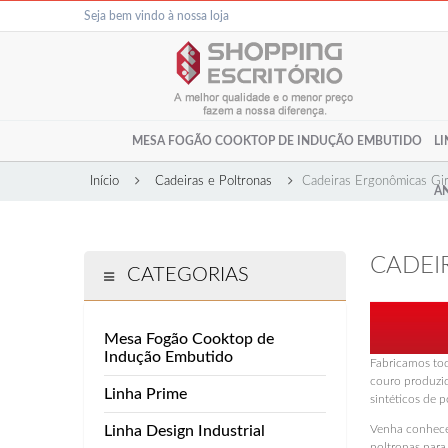
Seja bem vindo à nossa loja
virtual
Minha Co
MESA FOGÃO COOKTOP DE INDUÇÃO EMBUTIDO
LI
Início
Cadeiras e Poltronas
Cadeiras Ergonômicas Gir
AN
Cadeiras
Cadeiras/Carteiras
Arquivos
Acessórios
Móveis
Armários e Estantes
CADEI
CATEGORIAS
Gaveteiros
Cadei
Cadeiras Decorativas, Poltronas e
Sofás
Mesas em L
Cadeir
Mesa Fogão Cooktop de
Indução Embutido
Cadeir
Fabricamos tod
Mesas de Reunião
Geren
couro produzid
Linha Prime
sintéticos de p
Mesas Retas
Cadei
Linha Design Industrial
Venha conhecer
Cadei
poltronas para