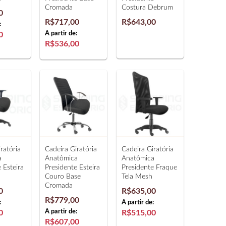
Cromada
Costura Debrum
0
R$717,00
R$643,00
:
A partir de:
0
R$536,00
ratória
Cadeira Giratória
Cadeira Giratória
a
Anatômica
Anatômica
 Esteira
Presidente Esteira
Presidente Fraque
Couro Base
Tela Mesh
Cromada
0
R$635,00
R$779,00
:
A partir de:
A partir de:
0
R$515,00
R$607,00