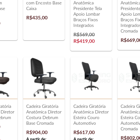
m
com Encosto Base
Anatômica
Anatômic
ase
Caixa
Presidente Tela
Presidente
Apoio Lombar
Apoio Lo
R$435,00
Braços Fixos
Braços Fi
0
Integrados
Integrado
Cromada
R$569,00
R$669,0
R$419,00
atória
Cadeira Giratória
Cadeira Giratória
Cadeira Gi
Diretor
Anatômica Diretor
Anatômica Diretor
Anatômica
ebrum
Costura Debrum
Esteira Couro
Esteira C
Base Cromada
Automotivo
Automoti
0
Cromada
R$904,00
R$617,00
R$802,0
A partir de:
A partir de: