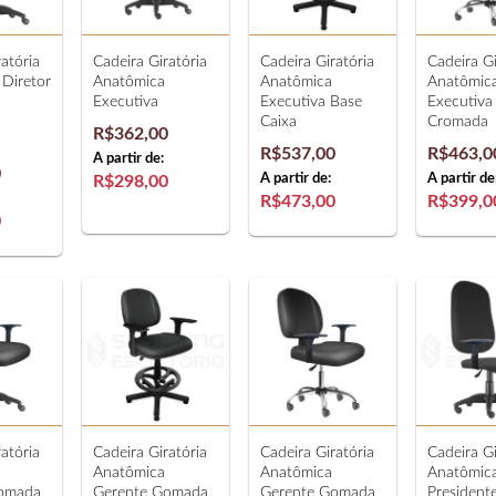
atória
Cadeira Giratória
Cadeira Giratória
Cadeira Gi
Diretor
Anatômica
Anatômica
Anatômic
Executiva
Executiva Base
Executiva
Caixa
Cromada
R$362,00
R$537,00
R$463,0
A partir de:
0
A partir de:
A partir de
R$298,00
R$473,00
R$399,0
0
atória
Cadeira Giratória
Cadeira Giratória
Cadeira Gi
Anatômica
Anatômica
Anatômic
omada
Gerente Gomada
Gerente Gomada
President