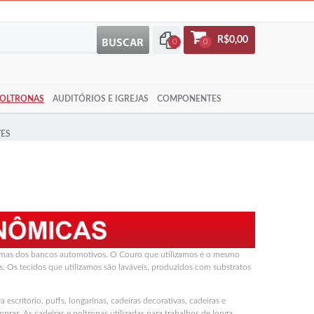
R$0,00
0
0
POLTRONAS
AUDITÓRIOS E IGREJAS
COMPONENTES
ES
Corporativa
s Planejados
Cadeiras para Computador
Cadeiras Secretária / Executiva /
Gerente
spumas dos bancos automotivos. O Couro que utilizamos é o mesmo
. Os tecidos que utilizamos são laváveis, produzidos com substratos
scritório, puffs, longarinas, cadeiras decorativas, cadeiras e
prar. As cadeiras e poltronas utilizadas para trabalhos de longa