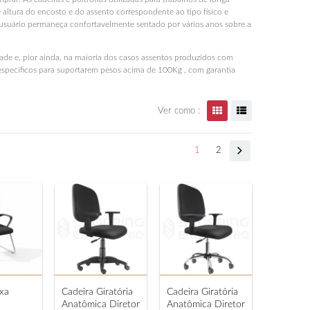
ltura do encosto e do assento correspondente ao tipo físico e
ório
usuário permaneça confortavelmente sentado por vários anos sobre a
e e, pior ainda, na maioria dos casos assentos produzidos com
 específicos para suportarem pesos acima de 100Kg , com garantia
Ver como :
1
2
ixa
Cadeira Giratória
Cadeira Giratória
Anatômica Diretor
Anatômica Diretor