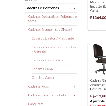
Mocho Se
Encosto B
Cadeiras e Poltronas
-
Caixa
Cadeiras Decorativas, Poltronas e
R$364,0
Sofás
Cadeiras Ergonômicas Giratórias
-
Cadeiras Diretor / Presidente
Cadeiras Secretária / Executiva
/ Gerente
Cadeiras Encosto Tela
Cadeiras Caixa
Cadeiras Gamer
Cadeira Gir
Anatômica 
Cadeiras Fixas
+
Costura D
Cadeiras para Computador
+
R$719,0
A partir de:
Banquetas