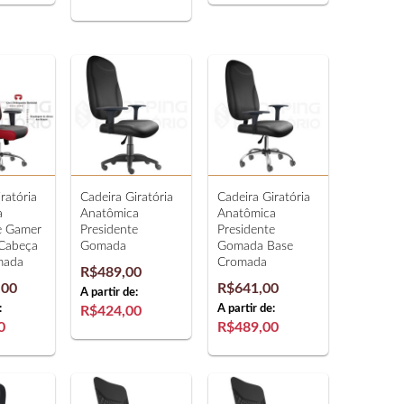
ratória
Cadeira Giratória
Cadeira Giratória
a
Anatômica
Anatômica
e Gamer
Presidente
Presidente
 Cabeça
Gomada
Gomada Base
mada
Cromada
R$489,00
,00
R$641,00
A partir de:
:
A partir de:
R$424,00
0
R$489,00