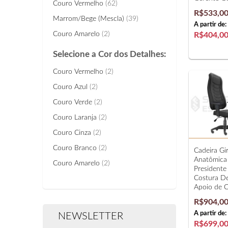
Couro Vermelho
(62)
R$533,0
Marrom/Bege (Mescla)
(39)
A partir de:
Couro Amarelo
(2)
R$404,0
Selecione a Cor dos Detalhes:
Couro Vermelho
(2)
Couro Azul
(2)
Couro Verde
(2)
Couro Laranja
(2)
Couro Cinza
(2)
Couro Branco
(2)
Cadeira Gir
Anatômica
Couro Amarelo
(2)
Presidente
Costura D
Apoio de 
R$904,0
A partir de:
NEWSLETTER
R$699,0