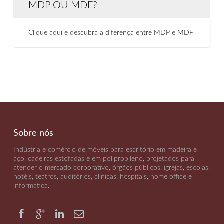
MDP OU MDF?
Clique aqui e descubra a diferença entre MDP e MDF
Sobre nós
Indústria e comércio de móveis para escritório em madeira e
aço, cadeiras estofadas e em polipropileno, projetados para
atender o mercado corporativo, órgãos públicos, igrejas, escolas,
hotéis, teatros, auditórios, clínicas, hospitais, home office e
informática
.