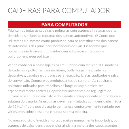
CADEIRAS PARA COMPUTADOR
Fabricamos todas as cadeiras e poltronas com espumas injetadas de alta
densidade similares às espumas dos bancos automotivos. O Couro que
utilizamos é o mesmo couro produzido para os revestimentos dos bancos
de automóveis das principais montadoras do País. Os tecidos que
utilizamos são laváveis, produzidos com substratos sintéticos de
polipropileno e/ou poliéster.
Venha conhecer a nossa loja física em Curitiba com mais de 100 modelos
de cadeiras e poltronas para escritório, puffs, longarinas, cadeiras
decorativas, cadeiras e poltronas para recepção, Igrejas, auditórios e salas
de convenção. Compare os produtos antes de comprar. As cadeiras e
poltronas utilizadas para trabalhos de longa duração devem ser
ergonomicamente corretas e apresentar mecanismo de regulagem de
inclinação e altura do encosto e do assento correspondente ao tipo físico e
estatura do usuário. As espumas devem ser injetadas com densidade média
de 45 Kg/m³ para que o usuário permaneça confortavelmente sentado por
vários anos sobre a espuma e nunca sobre a madeira.
No mercado são oferecidas muitas cadeiras normalmente importadas, com
espumas de baixa densidade e, pior ainda, na maioria dos casos assentos