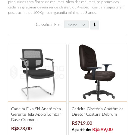
produzidos com flocos de espumas. Além das espumas, os pistões das
cadeiras giratórias devem ser de classe 3 ou 4 específicos para suportarem
pesos acima de 100Kg , com garantia mínima de 3 anos.
Classificar Por :
Nome
Cadeira Fixa Ski Anatômica
Cadeira Giratória Anatômica
Gerente Tela Apoio Lombar
Diretor Costura Debrum
Base Cromada
R$719,00
R$878,00
R$599,00
A partir de: