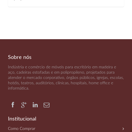
Sobre nós
Indústria e comércio de móveis para escritório em madeira e
aço, cadeiras estofadas e em polipropileno, projetados para
atender o mercado corporativo, órgãos públicos, igrejas, escolas,
hotéis, teatros, auditórios, clínicas, hospitais, home office e
informática
.
Institucional
Como Comprar