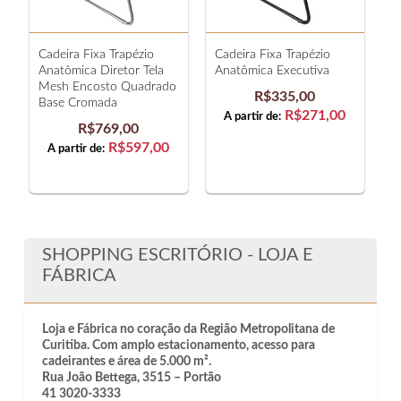
Cadeira Fixa Trapézio
Cadeira Fixa Trapézio
C
Anatômica Diretor Tela
Anatômica Executiva
A
Mesh Encosto Quadrado
G
R$335,00
Base Cromada
R$271,00
A partir de:
R$769,00
R$597,00
A partir de:
SHOPPING ESCRITÓRIO - LOJA E
FÁBRICA
Loja e Fábrica no coração da Região Metropolitana de
Curitiba. Com amplo estacionamento, acesso para
cadeirantes e área de 5.000 m².
Rua João Bettega, 3515 – Portão
41 3020-3333