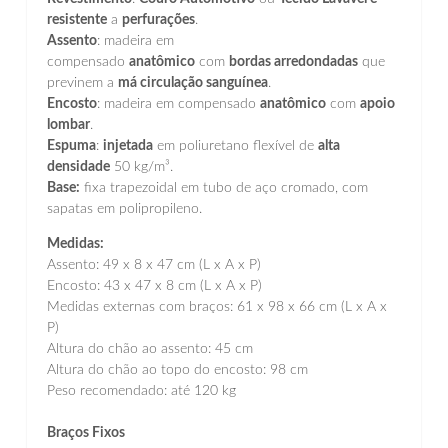
resistente
a
perfurações
.
Assento
: madeira em
compensado
anatômico
com
bordas arredondadas
que
previnem a
má circulação sanguínea
.
Encosto
: madeira em compensado
anatômico
com
apoio
lombar
.
Espuma
:
injetada
em poliuretano flexível de
alta
densidade
50 kg/m³.
Base:
fixa trapezoidal em tubo de aço cromado, com
sapatas em polipropileno.
Medidas:
Assento: 49 x 8 x 47 cm (L x A x P)
Encosto: 43 x 47 x 8 cm (L x A x P)
Medidas externas com braços: 61 x 98 x 66 cm (L x A x
P)
Altura do chão ao assento: 45 cm
Altura do chão ao topo do encosto: 98 cm
Peso recomendado: até 120 kg
Braços Fixos