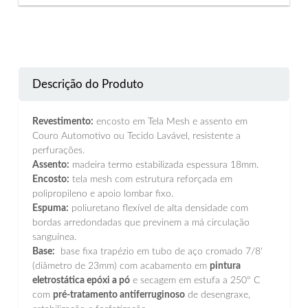
Descrição do Produto
Revestimento:
encosto em Tela Mesh e assento em
Couro Automotivo ou Tecido Lavável, resistente a
perfurações.
Assento:
madeira termo estabilizada espessura 18mm.
Encosto:
tela mesh com estrutura reforçada em
polipropileno e apoio lombar fixo.
Espuma:
poliuretano flexível de alta densidade com
bordas arredondadas que previnem a má circulação
sanguínea.
Base:
base fixa trapézio em tubo de aço cromado 7/8'
(diâmetro de 23mm) com acabamento em
pintura
eletrostática epóxi a pó
e secagem em estufa a 250º C
com
pré-tratamento antiferruginoso
de desengraxe,