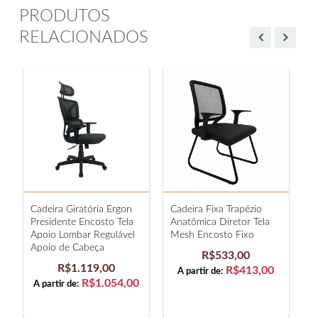
PRODUTOS
RELACIONADOS
Cadeira Giratória Ergon
Cadeira Fixa Trapézio
C
Presidente Encosto Tela
Anatômica Diretor Tela
A
Apoio Lombar Regulável
Mesh Encosto Fixo
T
Apoio de Cabeça
B
R$533,00
R$1.119,00
R$413,00
A partir de:
R$1.054,00
A partir de: